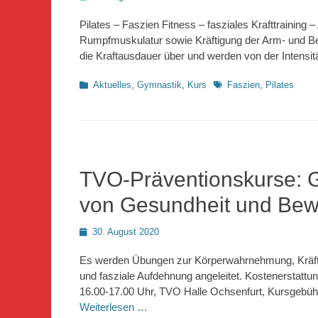
on
Pilates – Faszien Fitness – fasziales Krafttraining –
Rumpfmuskulatur sowie Kräftigung der Arm- und Be
die Kraftausdauer über und werden von der Intensi
Kategorien
Schlagworte
Aktuelles
,
Gymnastik
,
Kurs
Faszien
,
Pilates
TVO-Präventionskurse: G
von Gesundheit und Bewe
Posted
30. August 2020
on
Es werden Übungen zur Körperwahrnehmung, Kräfti
und fasziale Aufdehnung angeleitet. Kostenerstatt
16.00-17.00 Uhr, TVO Halle Ochsenfurt, Kursgebühr
Weiterlesen …