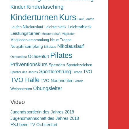
Kinderfasching
Kinder
Kurs
Kinderturnen
Lauf
Laufen
Leichtathletik
Laufen Nikolauslauf Leichtathletik
Leistungsturnen
Meisterschaft
Mitglieder
Mitgliederversammlung
Neue Treppe
Nikolauslauf
Neujahrsempfang
Nikolaus
Pilates
Ochsenfurt
Ochsenfest
Präventionskurs
Spenden
Sportabzeichen
Sportlerehrung
TVO
Sportler des Jahres
Turnen
TVO Halle
TVO Nachrichten
Verein
Übungsleiter
Weihnachten
Video
Jugendsportlerin des Jahres 2018
Jugendmannschaft des Jahres 2018
FSJ beim TV Ochsenfurt