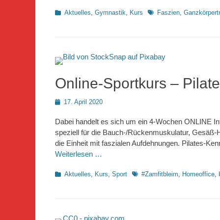
Kategorien
Schlagworte
Aktuelles
,
Gymnastik
,
Kurs
Faszien
,
Ganzkörpertr
Online-Sportkurs – Pila
Posted
17. April 2020
on
Dabei handelt es sich um ein 4-Wochen ONLINE Inten
speziell für die Bauch-/Rückenmuskulatur, Gesäß-H
die Einheit mit faszialen Aufdehnungen. Pilates-Kenn
Weiterlesen …
Kategorien
Schlagworte
Aktuelles
,
Kurs
,
Sport
#Zamfitbleim
,
Homeoffice
,