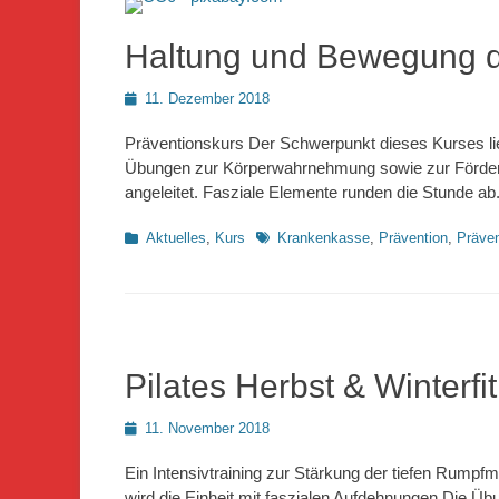
Haltung und Bewegung d
Posted
11. Dezember 2018
on
Präventionskurs Der Schwerpunkt dieses Kurses li
Übungen zur Körperwahrnehmung sowie zur Förderu
angeleitet. Fasziale Elemente runden die Stunde ab
Kategorien
Schlagworte
Aktuelles
,
Kurs
Krankenkasse
,
Prävention
,
Präven
Pilates Herbst & Winterfit
Posted
11. November 2018
on
Ein Intensivtraining zur Stärkung der tiefen Rump
wird die Einheit mit faszialen Aufdehnungen.Die Üb