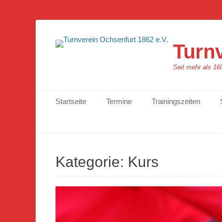
Turnv
Seit mehr als 1
Primäres Menü
Zum
Startseite
Termine
Trainingszeiten
Inhalt
springen
Kategorie:
Kurs