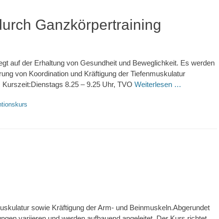
urch Ganzkörpertraining
egt auf der Erhaltung von Gesundheit und Beweglichkeit. Es werden
ng von Koordination und Kräftigung der Tiefenmuskulatur
. Kurszeit:Dienstags 8.25 – 9.25 Uhr, TVO
Weiterlesen …
tionskurs
fmuskulatur sowie Kräftigung der Arm- und Beinmuskeln.Abgerundet
ungen variieren und werden aufbauend angeleitet. Der Kurs richtet