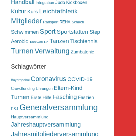
Handball
Judo
Kickboxen
Integration
Leichtathletik
Kultur
Kurs
Mitglieder
REHA
Radsport
Schach
Sport
Sportstätten
Schwimmen
Step
Tanzen
Tischtennis
Aerobic
Taekwon-Do
Turnen
Verwaltung
Zumbatonic
Schlagwörter
Coronavirus
COVID-19
Bayernpokal
Eltern-Kind
Crowdfunding
Ehrungen
Fasching
Turnen
Erste Hilfe
Faszien
Generalversammlung
FSJ
Hauptversammlung
Jahreshauptversammlung
Jahresmitgliederversammlung