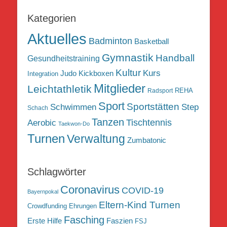
Kategorien
Aktuelles
Badminton
Basketball
Gymnastik
Handball
Gesundheitstraining
Kultur
Kurs
Judo
Kickboxen
Integration
Mitglieder
Leichtathletik
REHA
Radsport
Sport
Sportstätten
Schwimmen
Step
Schach
Tanzen
Tischtennis
Aerobic
Taekwon-Do
Turnen
Verwaltung
Zumbatonic
Schlagwörter
Coronavirus
COVID-19
Bayernpokal
Eltern-Kind Turnen
Crowdfunding
Ehrungen
Fasching
Erste Hilfe
Faszien
FSJ