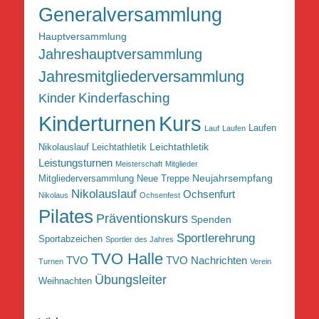
Generalversammlung
Hauptversammlung
Jahreshauptversammlung
Jahresmitgliederversammlung
Kinderfasching
Kinder
Kurs
Kinderturnen
Laufen
Lauf
Laufen
Leichtathletik
Nikolauslauf Leichtathletik
Leistungsturnen
Meisterschaft
Mitglieder
Neujahrsempfang
Mitgliederversammlung
Neue Treppe
Nikolauslauf
Ochsenfurt
Nikolaus
Ochsenfest
Pilates
Präventionskurs
Spenden
Sportlerehrung
Sportabzeichen
Sportler des Jahres
TVO Halle
TVO
TVO Nachrichten
Turnen
Verein
Übungsleiter
Weihnachten