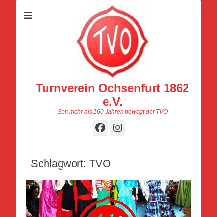
Turnverein Ochsenfurt 1862
e.V.
Seit mehr als 160 Jahren bewegt der TVO
Facebook
Instagram
Schlagwort:
TVO