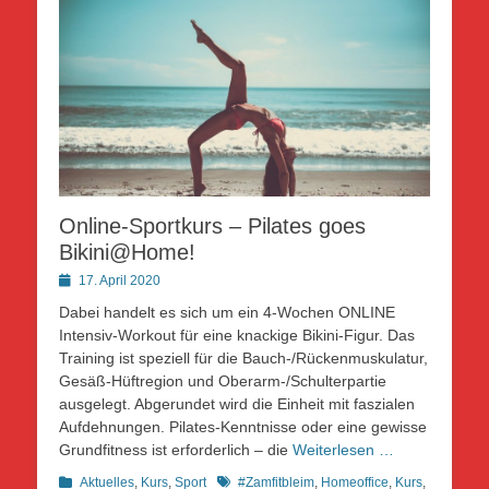
Online-Sportkurs – Pilates goes
Bikini@Home!
Posted
17. April 2020
on
Dabei handelt es sich um ein 4-Wochen ONLINE
Intensiv-Workout für eine knackige Bikini-Figur. Das
Training ist speziell für die Bauch-/Rückenmuskulatur,
Gesäß-Hüftregion und Oberarm-/Schulterpartie
ausgelegt. Abgerundet wird die Einheit mit faszialen
Aufdehnungen. Pilates-Kenntnisse oder eine gewisse
Grundfitness ist erforderlich – die
Weiterlesen …
Kategorien
Schlagworte
Aktuelles
,
Kurs
,
Sport
#Zamfitbleim
,
Homeoffice
,
Kurs
,