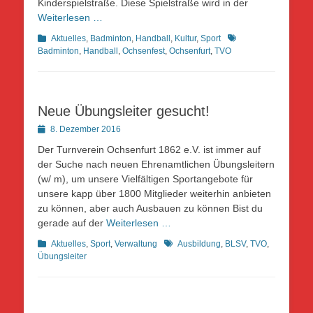
Kinderspielstraße. Diese Spielstraße wird in der
Weiterlesen …
Kategorien
Schlagworte
Aktuelles
,
Badminton
,
Handball
,
Kultur
,
Sport
Badminton
,
Handball
,
Ochsenfest
,
Ochsenfurt
,
TVO
Neue Übungsleiter gesucht!
Posted
8. Dezember 2016
on
Der Turnverein Ochsenfurt 1862 e.V. ist immer auf
der Suche nach neuen Ehrenamtlichen Übungsleitern
(w/ m), um unsere Vielfältigen Sportangebote für
unsere kapp über 1800 Mitglieder weiterhin anbieten
zu können, aber auch Ausbauen zu können Bist du
gerade auf der
Weiterlesen …
Kategorien
Schlagworte
Aktuelles
,
Sport
,
Verwaltung
Ausbildung
,
BLSV
,
TVO
,
Übungsleiter