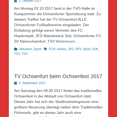
Posted
2. Oktober 2017
on
Am Montag 02.10.2017 fand in der TVO-Halle im
Kneipzimmer die Ochsenfurter Sportsitzung statt. Zu
diesem Treffen hat der TV Ochsenfurt ALLE
Ochsenfurter Fußballvereine eingeladen. Der
Einladung gefolgt waren Vertreter des FC
Hopferstadt, JFG Maindreieck Süd, Ochsenfurter FV,
SV Kleinochsenfurt, TSV
Weiterlesen …
Kategorien
Schlagworte
Aktuelles
,
Sport
FCH
,
Hallen
,
JFG
,
OFV
,
Sport
,
SVK
,
TSV
,
TVO
TV Ochsenfurt beim Ochsenfest 2017
Posted
4. September 2017
on
Am Samstag den 09.09.2017 findet das traditionelles
Ochsenfest in der Altstadt von Ochsenfurt statt.
Dieses Jahr hat sich der Stadtmarketingverein eine
größere Neuerung überlegt neben dem Traditionellen
Flohmarkt, gibt es dieses Jahr auch eine