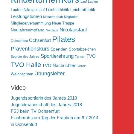
Lauf
Laufen
Leichtathletik
Laufen Nikolauslauf Leichtathletik
Leistungsturnen
Meisterschaft
Mitglieder
Mitgliederversammlung
Neue Treppe
Nikolauslauf
Neujahrsempfang
Nikolaus
Pilates
Ochsenfurt
Ochsenfest
Präventionskurs
Spenden
Sportabzeichen
Sportlerehrung
TVO
Sportler des Jahres
Turnen
TVO Halle
TVO Nachrichten
Verein
Übungsleiter
Weihnachten
Video
Jugendsportlerin des Jahres 2018
Jugendmannschaft des Jahres 2018
FSJ beim TV Ochsenfurt
Flashmob zum Tag der Franken am 6.7.2014
in Ochsenfurt