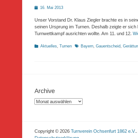
Posted
16. Mai 2013
on
Unser Vorstand Dr. Klaus Ziegler brachte es in se
seinen Ursprung im Turnen. Deshalb zeigte er sich 
Turnwettkampf ausrichten wollte. Am 11. und 12.
We
Kategorien
Schlagworte
Aktuelles
,
Turnen
Bayern
,
Gauentscheid
,
Gerättu
Archive
Archive
Copyright © 2026
Turnverein Ochsenfurt 1862 e.V.
.
Datenschutzerklärung