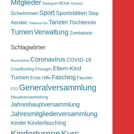
Mitglieder
REHA
Radsport
Schach
Sport
Sportstätten
Schwimmen
Step
Tanzen
Tischtennis
Aerobic
Taekwon-Do
Turnen
Verwaltung
Zumbatonic
Schlagwörter
Coronavirus
COVID-19
Bayernpokal
Eltern-Kind
Crowdfunding
Ehrungen
Fasching
Turnen
Erste Hilfe
Faszien
Generalversammlung
FSJ
Hauptversammlung
Jahreshauptversammlung
Jahresmitgliederversammlung
Kinderfasching
Kinder
Kurs
Kinderturnen