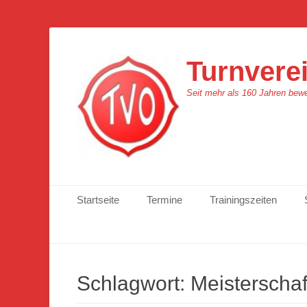
Turnverei
Seit mehr als 160 Jahren bew
Primäres Menü
Zum
Startseite
Termine
Trainingszeiten
Inhalt
springen
Schlagwort:
Meisterschaf