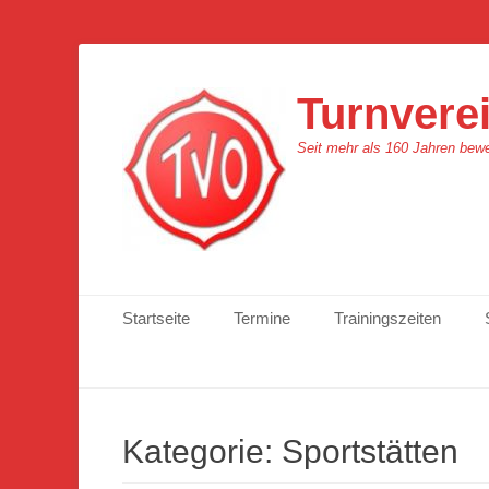
Turnverei
Seit mehr als 160 Jahren bew
Primäres Menü
Zum
Startseite
Termine
Trainingszeiten
Inhalt
springen
Kategorie:
Sportstätten