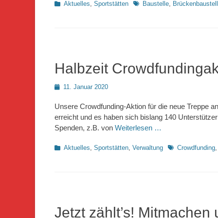
Kategorien
Schlagworte
Aktuelles
,
Sportstätten
Baustelle
,
Brückenbaustel
Halbzeit Crowdfundingak
Posted
11. Januar 2020
on
Unsere Crowdfunding-Aktion für die neue Treppe an d
erreicht und es haben sich bislang 140 Unterstützer 
Spenden, z.B. von
Weiterlesen …
Kategorien
Schlagworte
Aktuelles
,
Sportstätten
,
Verwaltung
Crowdfunding
Jetzt zählt’s! Mitmachen