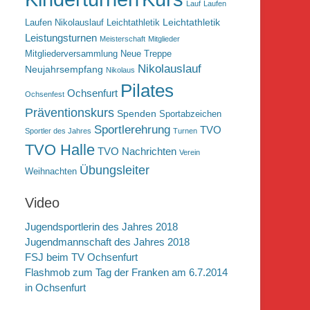
Lauf
Laufen
Leichtathletik
Laufen Nikolauslauf Leichtathletik
Leistungsturnen
Meisterschaft
Mitglieder
Mitgliederversammlung
Neue Treppe
Nikolauslauf
Neujahrsempfang
Nikolaus
Pilates
Ochsenfurt
Ochsenfest
Präventionskurs
Spenden
Sportabzeichen
Sportlerehrung
TVO
Sportler des Jahres
Turnen
TVO Halle
TVO Nachrichten
Verein
Übungsleiter
Weihnachten
Video
Jugendsportlerin des Jahres 2018
Jugendmannschaft des Jahres 2018
FSJ beim TV Ochsenfurt
Flashmob zum Tag der Franken am 6.7.2014
in Ochsenfurt