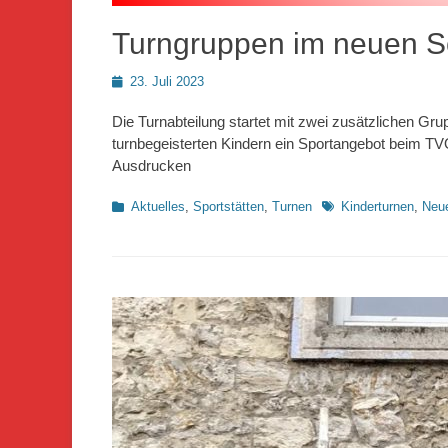
Turngruppen im neuen S
Posted
23. Juli 2023
on
Die Turnabteilung startet mit zwei zusätzlichen G
turnbegeisterten Kindern ein Sportangebot beim T
Ausdrucken
Kategorien
Schlagworte
Aktuelles
,
Sportstätten
,
Turnen
Kinderturnen
,
Neue