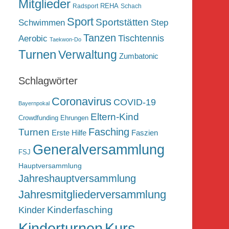
Mitglieder
REHA
Radsport
Schach
Sport
Sportstätten
Schwimmen
Step
Tanzen
Tischtennis
Aerobic
Taekwon-Do
Turnen
Verwaltung
Zumbatonic
Schlagwörter
Coronavirus
COVID-19
Bayernpokal
Eltern-Kind
Crowdfunding
Ehrungen
Fasching
Turnen
Erste Hilfe
Faszien
Generalversammlung
FSJ
Hauptversammlung
Jahreshauptversammlung
Jahresmitgliederversammlung
Kinderfasching
Kinder
Kurs
Kinderturnen