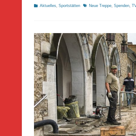
Kategorien
Schlagworte
Aktuelles
,
Sportstätten
Neue Treppe
,
Spenden
,
TV