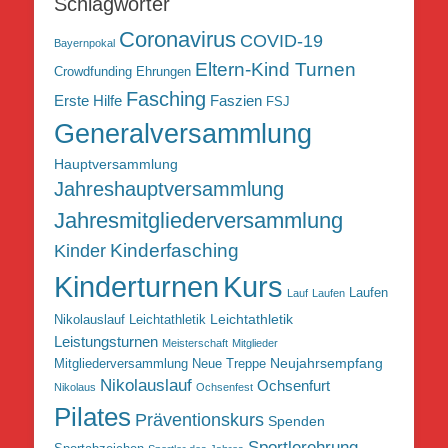
Schlagwörter
Coronavirus
COVID-19
Bayernpokal
Eltern-Kind Turnen
Crowdfunding
Ehrungen
Fasching
Erste Hilfe
Faszien
FSJ
Generalversammlung
Hauptversammlung
Jahreshauptversammlung
Jahresmitgliederversammlung
Kinderfasching
Kinder
Kurs
Kinderturnen
Laufen
Lauf
Laufen
Leichtathletik
Nikolauslauf Leichtathletik
Leistungsturnen
Meisterschaft
Mitglieder
Neujahrsempfang
Mitgliederversammlung
Neue Treppe
Nikolauslauf
Ochsenfurt
Nikolaus
Ochsenfest
Pilates
Präventionskurs
Spenden
Sportlerehrung