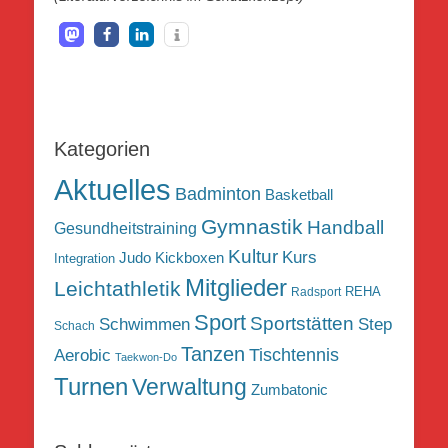
Kategorien
Aktuelles
Badminton
Basketball
Gymnastik
Handball
Gesundheitstraining
Kultur
Kurs
Judo
Kickboxen
Integration
Mitglieder
Leichtathletik
REHA
Radsport
Sport
Sportstätten
Schwimmen
Step
Schach
Tanzen
Tischtennis
Aerobic
Taekwon-Do
Turnen
Verwaltung
Zumbatonic