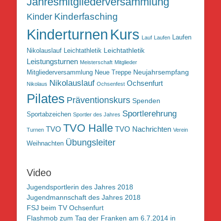
Jahresmitgliederversammlung
Kinderfasching
Kinder
Kurs
Kinderturnen
Laufen
Lauf
Laufen
Leichtathletik
Nikolauslauf Leichtathletik
Leistungsturnen
Meisterschaft
Mitglieder
Neujahrsempfang
Mitgliederversammlung
Neue Treppe
Nikolauslauf
Ochsenfurt
Nikolaus
Ochsenfest
Pilates
Präventionskurs
Spenden
Sportlerehrung
Sportabzeichen
Sportler des Jahres
TVO Halle
TVO
TVO Nachrichten
Turnen
Verein
Übungsleiter
Weihnachten
Video
Jugendsportlerin des Jahres 2018
Jugendmannschaft des Jahres 2018
FSJ beim TV Ochsenfurt
Flashmob zum Tag der Franken am 6.7.2014 in