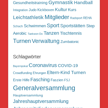
Gymnastik
Handball
Gesundheitstraining
Kultur
Kurs
Judo
Kickboxen
Integration
Mitglieder
Leichtathletik
REHA
Radsport
Sport
Sportstätten
Schwimmen
Step
Schach
Tanzen
Tischtennis
Aerobic
Taekwon-Do
Turnen
Verwaltung
Zumbatonic
Schlagwörter
Coronavirus
COVID-19
Bayernpokal
Eltern-Kind Turnen
Crowdfunding
Ehrungen
Fasching
Erste Hilfe
Faszien
FSJ
Generalversammlung
Hauptversammlung
Jahreshauptversammlung