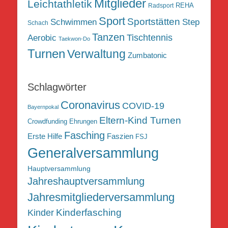
Mitglieder
Leichtathletik
REHA
Radsport
Sport
Sportstätten
Schwimmen
Step
Schach
Tanzen
Tischtennis
Aerobic
Taekwon-Do
Turnen
Verwaltung
Zumbatonic
Schlagwörter
Coronavirus
COVID-19
Bayernpokal
Eltern-Kind Turnen
Crowdfunding
Ehrungen
Fasching
Erste Hilfe
Faszien
FSJ
Generalversammlung
Hauptversammlung
Jahreshauptversammlung
Jahresmitgliederversammlung
Kinderfasching
Kinder