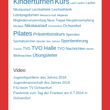
Kurs
Kinderturnen
Laufen
Lauf
Laufen
Leichtathletik
Nikolauslauf Leichtathletik
Leistungsturnen
Meisterschaft
Mitglieder
Neujahrsempfang
Mitgliederversammlung
Neue Treppe
Nikolauslauf
Ochsenfurt
Nikolaus
Ochsenfest
Pilates
Präventionskurs
Spenden
Sportlerehrung
Sportabzeichen
Sportler des Jahres
TVO Halle
TVO
TVO Nachrichten
Turnen
Verein
Übungsleiter
Weihnachten
Video
Jugendsportlerin des Jahres 2018
Jugendmannschaft des Jahres 2018
FSJ beim TV Ochsenfurt
Flashmob zum Tag der Franken am 6.7.2014 in
Ochsenfurt