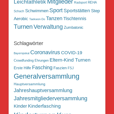
Mitglieder
Leichtathletik
REHA
Radsport
Sport
Sportstätten
Schwimmen
Step
Schach
Tanzen
Tischtennis
Aerobic
Taekwon-Do
Turnen
Verwaltung
Zumbatonic
Schlagwörter
Coronavirus
COVID-19
Bayernpokal
Eltern-Kind Turnen
Crowdfunding
Ehrungen
Fasching
Erste Hilfe
Faszien
FSJ
Generalversammlung
Hauptversammlung
Jahreshauptversammlung
Jahresmitgliederversammlung
Kinderfasching
Kinder