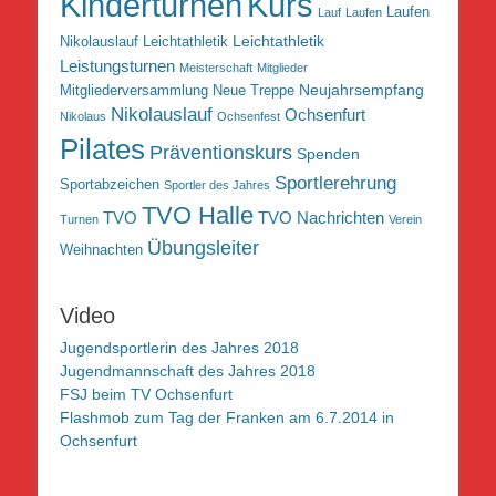
Kurs
Kinderturnen
Laufen
Lauf
Laufen
Leichtathletik
Nikolauslauf Leichtathletik
Leistungsturnen
Meisterschaft
Mitglieder
Neujahrsempfang
Mitgliederversammlung
Neue Treppe
Nikolauslauf
Ochsenfurt
Nikolaus
Ochsenfest
Pilates
Präventionskurs
Spenden
Sportlerehrung
Sportabzeichen
Sportler des Jahres
TVO Halle
TVO
TVO Nachrichten
Turnen
Verein
Übungsleiter
Weihnachten
Video
Jugendsportlerin des Jahres 2018
Jugendmannschaft des Jahres 2018
FSJ beim TV Ochsenfurt
Flashmob zum Tag der Franken am 6.7.2014 in
Ochsenfurt