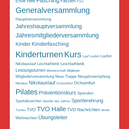
Fasching
Erste Hilfe
Faszien
FSJ
Generalversammlung
Hauptversammlung
Jahreshauptversammlung
Jahresmitgliederversammlung
Kinderfasching
Kinder
Kurs
Kinderturnen
Laufen
Lauf
Laufen
Leichtathletik
Nikolauslauf Leichtathletik
Leistungsturnen
Meisterschaft
Mitglieder
Neujahrsempfang
Mitgliederversammlung
Neue Treppe
Nikolauslauf
Ochsenfurt
Nikolaus
Ochsenfest
Pilates
Präventionskurs
Spenden
Sportlerehrung
Sportabzeichen
Sportler des Jahres
TVO Halle
TVO
TVO Nachrichten
Turnen
Verein
Übungsleiter
Weihnachten