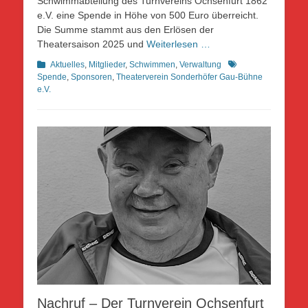
Schwimmabteilung des Turnvereins Ochsenfurt 1862
e.V. eine Spende in Höhe von 500 Euro überreicht.
Die Summe stammt aus den Erlösen der
Theatersaison 2025 und
Weiterlesen …
Kategorien
Schlagworte
Aktuelles
,
Mitglieder
,
Schwimmen
,
Verwaltung
Spende
,
Sponsoren
,
Theaterverein Sonderhöfer Gau-Bühne
e.V.
Nachruf – Der Turnverein Ochsenfurt