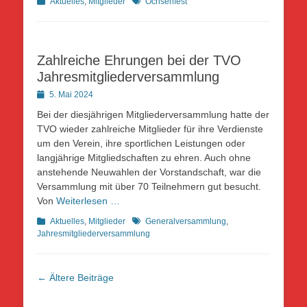
Kategorien
Schlagworte
Aktuelles
,
Mitglieder
Ochsenfest
Zahlreiche Ehrungen bei der TVO
Jahresmitgliederversammlung
Posted
5. Mai 2024
on
Bei der diesjährigen Mitgliederversammlung hatte der
TVO wieder zahlreiche Mitglieder für ihre Verdienste
um den Verein, ihre sportlichen Leistungen oder
langjährige Mitgliedschaften zu ehren. Auch ohne
anstehende Neuwahlen der Vorstandschaft, war die
Versammlung mit über 70 Teilnehmern gut besucht.
Von
Weiterlesen …
Kategorien
Schlagworte
Aktuelles
,
Mitglieder
Generalversammlung
,
Jahresmitgliederversammlung
Beitragsnavigation
←
Ältere Beiträge