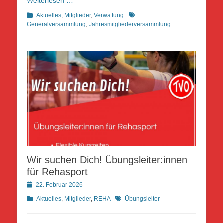
Weiterlesen …
Kategorien
Schlagworte
Aktuelles
,
Mitglieder
,
Verwaltung
Generalversammlung
,
Jahresmitgliederversammlung
Wir suchen Dich! Übungsleiter:innen
für Rehasport
Posted
22. Februar 2026
on
Kategorien
Schlagworte
Aktuelles
,
Mitglieder
,
REHA
Übungsleiter