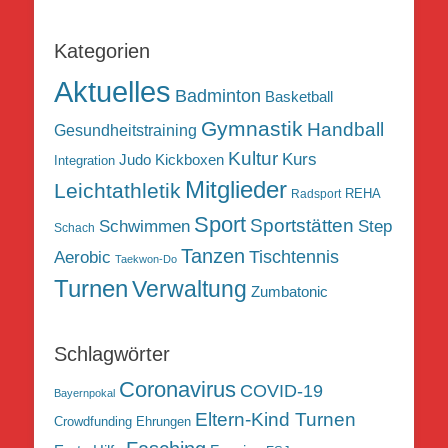
Kategorien
Aktuelles
Badminton
Basketball
Gymnastik
Handball
Gesundheitstraining
Kultur
Kurs
Judo
Kickboxen
Integration
Mitglieder
Leichtathletik
REHA
Radsport
Sport
Sportstätten
Schwimmen
Step
Schach
Tanzen
Tischtennis
Aerobic
Taekwon-Do
Turnen
Verwaltung
Zumbatonic
Schlagwörter
Coronavirus
COVID-19
Bayernpokal
Eltern-Kind Turnen
Crowdfunding
Ehrungen