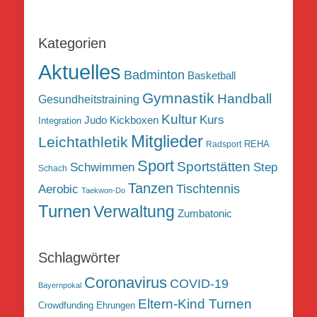
Kategorien
Aktuelles
Badminton
Basketball
Gymnastik
Handball
Gesundheitstraining
Kultur
Kurs
Judo
Kickboxen
Integration
Mitglieder
Leichtathletik
REHA
Radsport
Sport
Sportstätten
Schwimmen
Step
Schach
Tanzen
Tischtennis
Aerobic
Taekwon-Do
Turnen
Verwaltung
Zumbatonic
Schlagwörter
Coronavirus
COVID-19
Bayernpokal
Eltern-Kind Turnen
Crowdfunding
Ehrungen