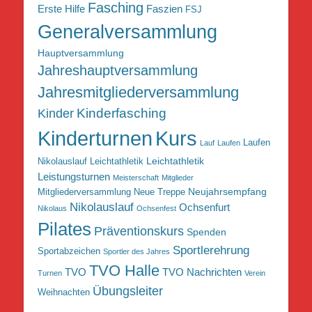
Fasching
Erste Hilfe
Faszien
FSJ
Generalversammlung
Hauptversammlung
Jahreshauptversammlung
Jahresmitgliederversammlung
Kinderfasching
Kinder
Kurs
Kinderturnen
Laufen
Lauf
Laufen
Leichtathletik
Nikolauslauf Leichtathletik
Leistungsturnen
Meisterschaft
Mitglieder
Neujahrsempfang
Mitgliederversammlung
Neue Treppe
Nikolauslauf
Ochsenfurt
Nikolaus
Ochsenfest
Pilates
Präventionskurs
Spenden
Sportlerehrung
Sportabzeichen
Sportler des Jahres
TVO Halle
TVO
TVO Nachrichten
Turnen
Verein
Übungsleiter
Weihnachten