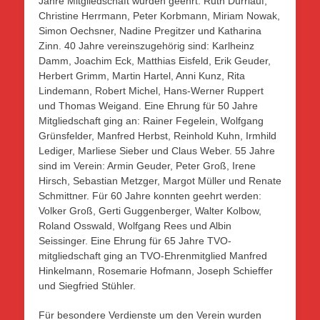
Jahre Mitgliedschaft wurden geehrt: Ruth Dürrlauf,
Christine Herrmann, Peter Korbmann, Miriam Nowak,
Simon Oechsner, Nadine Pregitzer und Katharina
Zinn. 40 Jahre vereinszugehörig sind: Karlheinz
Damm, Joachim Eck, Matthias Eisfeld, Erik Geuder,
Herbert Grimm, Martin Hartel, Anni Kunz, Rita
Lindemann, Robert Michel, Hans-Werner Ruppert
und Thomas Weigand. Eine Ehrung für 50 Jahre
Mitgliedschaft ging an: Rainer Fegelein, Wolfgang
Grünsfelder, Manfred Herbst, Reinhold Kuhn, Irmhild
Lediger, Marliese Sieber und Claus Weber. 55 Jahre
sind im Verein: Armin Geuder, Peter Groß, Irene
Hirsch, Sebastian Metzger, Margot Müller und Renate
Schmittner. Für 60 Jahre konnten geehrt werden:
Volker Groß, Gerti Guggenberger, Walter Kolbow,
Roland Osswald, Wolfgang Rees und Albin
Seissinger. Eine Ehrung für 65 Jahre TVO-
mitgliedschaft ging an TVO-Ehrenmitglied Manfred
Hinkelmann, Rosemarie Hofmann, Joseph Schieffer
und Siegfried Stühler.
Für besondere Verdienste um den Verein wurden