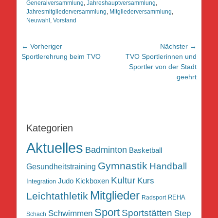
Generalversammlung
,
Jahreshauptversammlung
,
Jahresmitgliederversammlung
,
Mitgliederversammlung
,
Neuwahl
,
Vorstand
Beitragsnavigation
← Vorheriger
Nächster →
Vorheriger
Nächster
Sportlerehrung beim TVO
TVO Sportlerinnen und
Beitrag:
Beitrag:
Sportler von der Stadt
geehrt
Kategorien
Aktuelles
Badminton
Basketball
Gymnastik
Handball
Gesundheitstraining
Kultur
Kurs
Judo
Kickboxen
Integration
Mitglieder
Leichtathletik
REHA
Radsport
Sport
Sportstätten
Schwimmen
Step
Schach