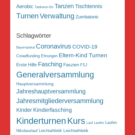
Tanzen
Tischtennis
Aerobic
Taekwon-Do
Turnen
Verwaltung
Zumbatonic
Schlagwörter
Coronavirus
COVID-19
Bayernpokal
Eltern-Kind Turnen
Crowdfunding
Ehrungen
Fasching
Erste Hilfe
Faszien
FSJ
Generalversammlung
Hauptversammlung
Jahreshauptversammlung
Jahresmitgliederversammlung
Kinderfasching
Kinder
Kurs
Kinderturnen
Laufen
Lauf
Laufen
Leichtathletik
Nikolauslauf Leichtathletik