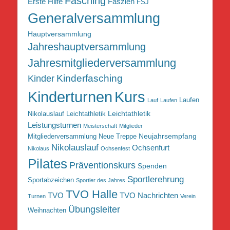
Fasching
Erste Hilfe
Faszien
FSJ
Generalversammlung
Hauptversammlung
Jahreshauptversammlung
Jahresmitgliederversammlung
Kinderfasching
Kinder
Kurs
Kinderturnen
Laufen
Lauf
Laufen
Leichtathletik
Nikolauslauf Leichtathletik
Leistungsturnen
Meisterschaft
Mitglieder
Neujahrsempfang
Mitgliederversammlung
Neue Treppe
Nikolauslauf
Ochsenfurt
Nikolaus
Ochsenfest
Pilates
Präventionskurs
Spenden
Sportlerehrung
Sportabzeichen
Sportler des Jahres
TVO Halle
TVO
TVO Nachrichten
Turnen
Verein
Übungsleiter
Weihnachten