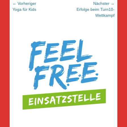
Beitragsnavigation
← Vorheriger
Nächster →
Vorheriger
Nächster
Yoga für Kids
Erfolge beim Turn10-
Beitrag:
Beitrag:
Wettkampf