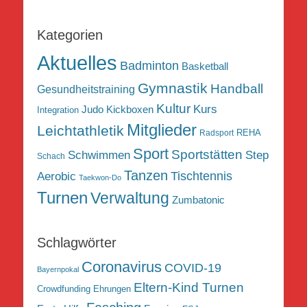
Kategorien
Aktuelles
Badminton
Basketball
Gymnastik
Handball
Gesundheitstraining
Kultur
Kurs
Judo
Kickboxen
Integration
Mitglieder
Leichtathletik
REHA
Radsport
Sport
Sportstätten
Schwimmen
Step
Schach
Tanzen
Tischtennis
Aerobic
Taekwon-Do
Turnen
Verwaltung
Zumbatonic
Schlagwörter
Coronavirus
COVID-19
Bayernpokal
Eltern-Kind Turnen
Crowdfunding
Ehrungen