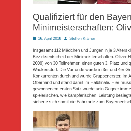
Qualifiziert für den Baye
Minimeisterschaften: Oli
Posted
Autor
16. April 2018
Steffen Krämer
on
Insgesamt 112 Mädchen und Jungen in je 3 Alters
Bezirksentscheid der Minimeisterschaften. Oliver 
2008) von 30 Teilnehmer einen guten 3. Platz und qu
Wackersdorf. Die Vorrunde wurde in 3er und 4er Gru
Konkurrenten durch und wurde Gruppenerster. Im Acht
Oberhand und stand damit im Halbfinale. Hier muss
gewonnenem ersten Satz wurde sein Gegner immer s
spielerischen, wie kämpferischen Leistung besiegt
sicherte sich somit die Fahrkarte zum Bayernents