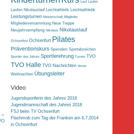
Lauf
Laufen
Leichtathletik
Laufen Nikolauslauf Leichtathletik
Leistungsturnen
Meisterschaft
Mitglieder
Mitgliederversammlung
Neue Treppe
Nikolauslauf
Neujahrsempfang
Nikolaus
Pilates
Ochsenfurt
Ochsenfest
Präventionskurs
Spenden
Sportabzeichen
Sportlerehrung
TVO
Sportler des Jahres
Turnen
TVO Halle
TVO Nachrichten
Verein
Übungsleiter
Weihnachten
Video
Jugendsportlerin des Jahres 2018
Jugendmannschaft des Jahres 2018
FSJ beim TV Ochsenfurt
r →
Flashmob zum Tag der Franken am 6.7.2014
TVO
in Ochsenfurt