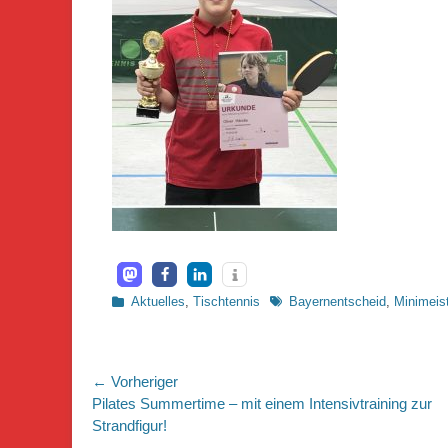
Kategorien
Schlagworte
Aktuelles
,
Tischtennis
Bayernentscheid
,
Minimeis
Beitragsnavigation
← Vorheriger
Vorheriger
Pilates Summertime – mit einem Intensivtraining zur
Beitrag:
Strandfigur!