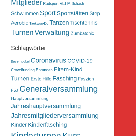
Mitglieder
REHA
Radsport
Schach
Sport
Sportstätten
Schwimmen
Step
Tanzen
Tischtennis
Aerobic
Taekwon-Do
Turnen
Verwaltung
Zumbatonic
Schlagwörter
Coronavirus
COVID-19
Bayernpokal
Eltern-Kind
Crowdfunding
Ehrungen
Fasching
Turnen
Erste Hilfe
Faszien
Generalversammlung
FSJ
Hauptversammlung
Jahreshauptversammlung
Jahresmitgliederversammlung
Kinderfasching
Kinder
Kurs
Kinderturnen