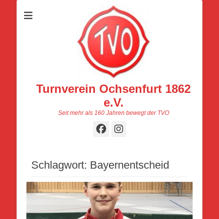
Turnverein Ochsenfurt 1862
e.V.
Seit mehr als 160 Jahren bewegt der TVO
Facebook
Instagram
Schlagwort:
Bayernentscheid