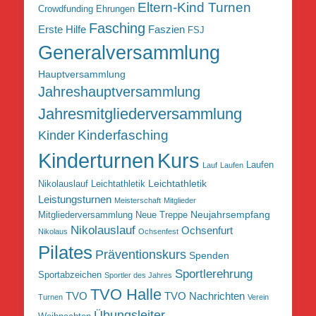
Eltern-Kind Turnen
Crowdfunding
Ehrungen
Fasching
Erste Hilfe
Faszien
FSJ
Generalversammlung
Hauptversammlung
Jahreshauptversammlung
Jahresmitgliederversammlung
Kinderfasching
Kinder
Kurs
Kinderturnen
Laufen
Lauf
Laufen
Leichtathletik
Nikolauslauf Leichtathletik
Leistungsturnen
Meisterschaft
Mitglieder
Neujahrsempfang
Mitgliederversammlung
Neue Treppe
Nikolauslauf
Ochsenfurt
Nikolaus
Ochsenfest
Pilates
Präventionskurs
Spenden
Sportlerehrung
Sportabzeichen
Sportler des Jahres
TVO Halle
TVO
TVO Nachrichten
Turnen
Verein
Übungsleiter