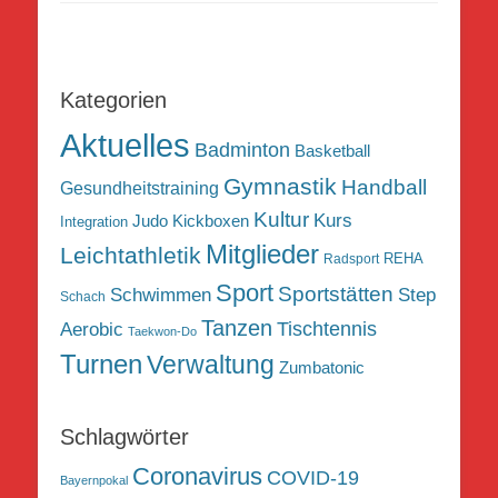
Kategorien
Aktuelles
Badminton
Basketball
Gymnastik
Handball
Gesundheitstraining
Kultur
Kurs
Judo
Kickboxen
Integration
Mitglieder
Leichtathletik
REHA
Radsport
Sport
Sportstätten
Schwimmen
Step
Schach
Tanzen
Tischtennis
Aerobic
Taekwon-Do
Turnen
Verwaltung
Zumbatonic
Schlagwörter
Coronavirus
COVID-19
Bayernpokal