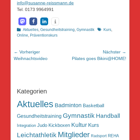
info@susanne-reissmann.de
Tel. 0173 9964991
Kategorien
Schlagworte
Aktuelles
,
Gesundheitstraining
,
Gymnastik
Kurs
,
Online
,
Präventionskurs
Beitragsnavigation
← Vorheriger
Nächster →
Vorheriger
Nächster
Weihnachtsvideo
Pilates goes Bikini@HOME!
Beitrag:
Beitrag:
Kategorien
Aktuelles
Badminton
Basketball
Gymnastik
Handball
Gesundheitstraining
Kultur
Kurs
Judo
Kickboxen
Integration
Mitglieder
Leichtathletik
REHA
Radsport