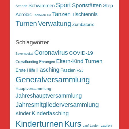
Sport
Sportstätten
Schwimmen
Step
Schach
Tanzen
Tischtennis
Aerobic
Taekwon-Do
Turnen
Verwaltung
Zumbatonic
Schlagwörter
Coronavirus
COVID-19
Bayernpokal
Eltern-Kind Turnen
Crowdfunding
Ehrungen
Fasching
Erste Hilfe
Faszien
FSJ
Generalversammlung
Hauptversammlung
Jahreshauptversammlung
Jahresmitgliederversammlung
Kinderfasching
Kinder
Kurs
Kinderturnen
Laufen
Lauf
Laufen