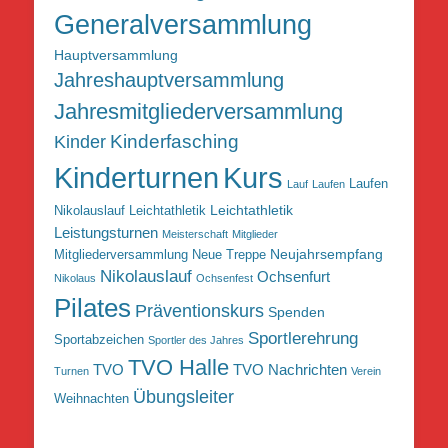
Generalversammlung
Hauptversammlung
Jahreshauptversammlung
Jahresmitgliederversammlung
Kinderfasching
Kinder
Kurs
Kinderturnen
Laufen
Lauf
Laufen
Leichtathletik
Nikolauslauf Leichtathletik
Leistungsturnen
Meisterschaft
Mitglieder
Neujahrsempfang
Mitgliederversammlung
Neue Treppe
Nikolauslauf
Ochsenfurt
Nikolaus
Ochsenfest
Pilates
Präventionskurs
Spenden
Sportlerehrung
Sportabzeichen
Sportler des Jahres
TVO Halle
TVO
TVO Nachrichten
Turnen
Verein
Übungsleiter
Weihnachten