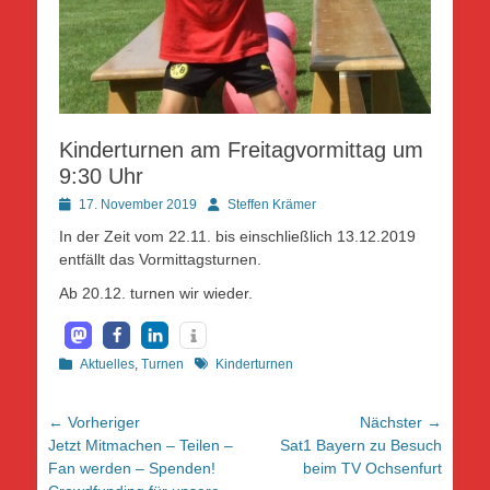
Kinderturnen am Freitagvormittag um
9:30 Uhr
Posted
Autor
17. November 2019
Steffen Krämer
on
In der Zeit vom 22.11. bis einschließlich 13.12.2019
entfällt das Vormittagsturnen.
Ab 20.12. turnen wir wieder.
Kategorien
Schlagworte
Aktuelles
,
Turnen
Kinderturnen
Beitragsnavigation
← Vorheriger
Nächster →
Vorheriger
Nächster
Jetzt Mitmachen – Teilen –
Sat1 Bayern zu Besuch
Beitrag:
Beitrag:
Fan werden – Spenden!
beim TV Ochsenfurt