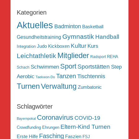
Kategorien
Aktuelles
Badminton
Basketball
Gymnastik
Handball
Gesundheitstraining
Kultur
Kurs
Judo
Kickboxen
Integration
Mitglieder
Leichtathletik
REHA
Radsport
Sport
Sportstätten
Schwimmen
Step
Schach
Tanzen
Tischtennis
Aerobic
Taekwon-Do
Turnen
Verwaltung
Zumbatonic
Schlagwörter
Coronavirus
COVID-19
Bayernpokal
Eltern-Kind Turnen
Crowdfunding
Ehrungen
Fasching
Erste Hilfe
Faszien
FSJ