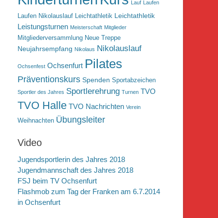
Lauf
Laufen
Leichtathletik
Laufen Nikolauslauf Leichtathletik
Leistungsturnen
Meisterschaft
Mitglieder
Mitgliederversammlung
Neue Treppe
Nikolauslauf
Neujahrsempfang
Nikolaus
Pilates
Ochsenfurt
Ochsenfest
Präventionskurs
Spenden
Sportabzeichen
Sportlerehrung
TVO
Sportler des Jahres
Turnen
TVO Halle
TVO Nachrichten
Verein
Übungsleiter
Weihnachten
Video
Jugendsportlerin des Jahres 2018
Jugendmannschaft des Jahres 2018
FSJ beim TV Ochsenfurt
Flashmob zum Tag der Franken am 6.7.2014
in Ochsenfurt