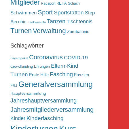
Mitglieder
REHA
Radsport
Schach
Sport
Sportstätten
Schwimmen
Step
Tanzen
Tischtennis
Aerobic
Taekwon-Do
Turnen
Verwaltung
Zumbatonic
Schlagwörter
Coronavirus
COVID-19
Bayernpokal
Eltern-Kind
Crowdfunding
Ehrungen
Fasching
Turnen
Erste Hilfe
Faszien
Generalversammlung
FSJ
Hauptversammlung
Jahreshauptversammlung
Jahresmitgliederversammlung
Kinderfasching
Kinder
Kurs
Kinderturnen