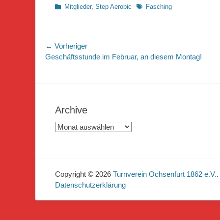
Kategorien
Schlagworte
Mitglieder
,
Step Aerobic
Fasching
Beitragsnavigation
← Vorheriger
Vorheriger
Geschäftsstunde im Februar, an diesem Montag!
Beitrag:
Archive
Archive
Copyright © 2026
Turnverein Ochsenfurt 1862 e.V.
.
Datenschutzerklärung