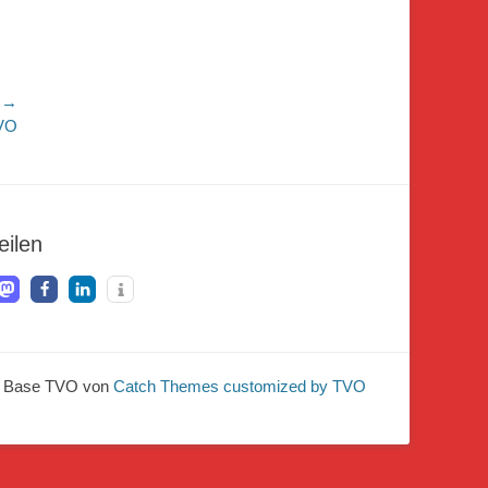
r →
TVO
eilen
 Base TVO von
Catch Themes customized by TVO