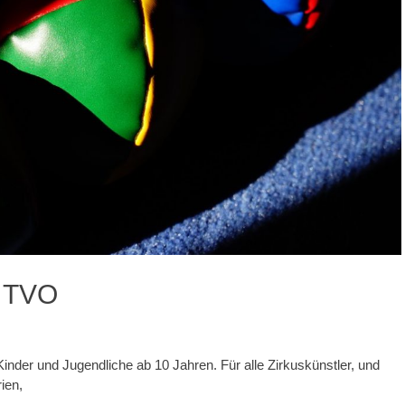
m TVO
inder und Jugendliche ab 10 Jahren. Für alle Zirkuskünstler, und
ien,