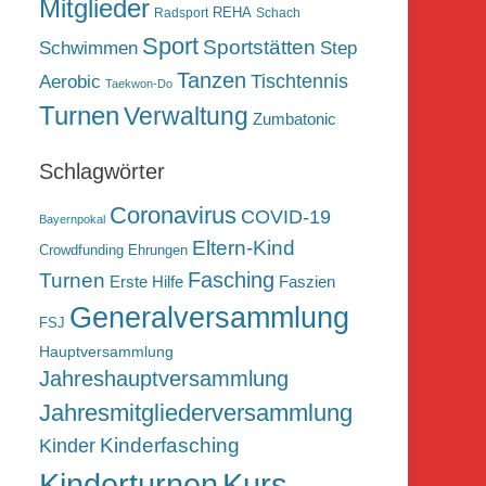
Mitglieder
REHA
Radsport
Schach
Sport
Sportstätten
Schwimmen
Step
Tanzen
Tischtennis
Aerobic
Taekwon-Do
Turnen
Verwaltung
Zumbatonic
Schlagwörter
Coronavirus
COVID-19
Bayernpokal
Eltern-Kind
Crowdfunding
Ehrungen
Fasching
Turnen
Erste Hilfe
Faszien
Generalversammlung
FSJ
Hauptversammlung
Jahreshauptversammlung
Jahresmitgliederversammlung
Kinderfasching
Kinder
Kurs
Kinderturnen