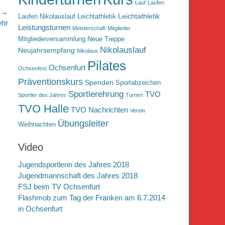
Lauf
Laufen
r →
Leichtathletik
Laufen Nikolauslauf Leichtathletik
ehr
Leistungsturnen
Meisterschaft
Mitglieder
Mitgliederversammlung
Neue Treppe
Nikolauslauf
Neujahrsempfang
Nikolaus
Pilates
Ochsenfurt
Ochsenfest
Präventionskurs
Spenden
Sportabzeichen
Sportlerehrung
TVO
Sportler des Jahres
Turnen
TVO Halle
TVO Nachrichten
Verein
Übungsleiter
Weihnachten
Video
Jugendsportlerin des Jahres 2018
Jugendmannschaft des Jahres 2018
FSJ beim TV Ochsenfurt
Flashmob zum Tag der Franken am 6.7.2014
in Ochsenfurt