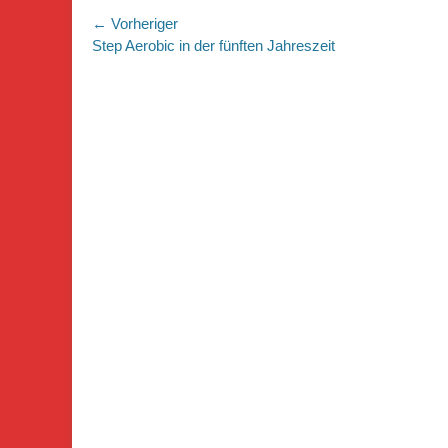
Beitragsnavigation
← Vorheriger
Vorheriger
Step Aerobic in der fünften Jahreszeit
Beitrag: