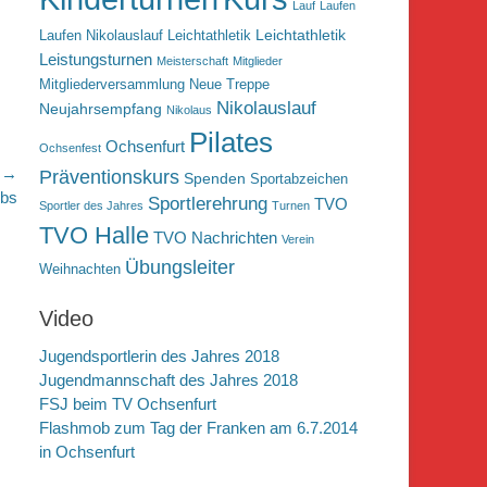
Lauf
Laufen
Leichtathletik
Laufen Nikolauslauf Leichtathletik
Leistungsturnen
Meisterschaft
Mitglieder
Mitgliederversammlung
Neue Treppe
Nikolauslauf
Neujahrsempfang
Nikolaus
Pilates
Ochsenfurt
Ochsenfest
r →
Präventionskurs
Spenden
Sportabzeichen
ebs
Sportlerehrung
TVO
Sportler des Jahres
Turnen
TVO Halle
TVO Nachrichten
Verein
Übungsleiter
Weihnachten
Video
Jugendsportlerin des Jahres 2018
Jugendmannschaft des Jahres 2018
FSJ beim TV Ochsenfurt
Flashmob zum Tag der Franken am 6.7.2014
in Ochsenfurt