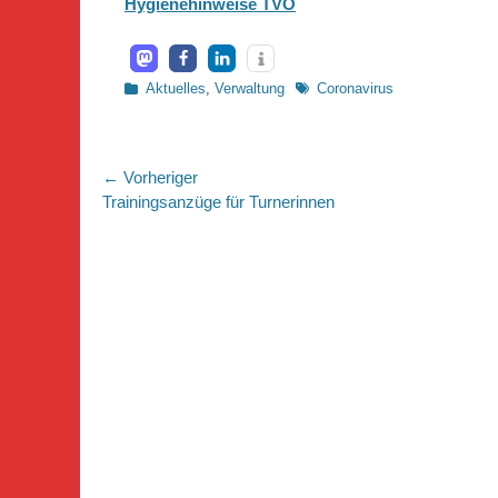
Hygienehinweise TVO
Kategorien
Schlagworte
Aktuelles
,
Verwaltung
Coronavirus
Beitragsnavigation
← Vorheriger
Vorheriger
Trainingsanzüge für Turnerinnen
Beitrag: