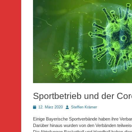
Sportbetrieb und der Cor
Posted
Autor
12. März 2020
Steffen Krämer
on
Einige Bayerische Sportverbände haben ihre Verba
Darüber hinaus wurden von den Verbänden teilweis
Die Abteilungen Basketball und Handball haben dies