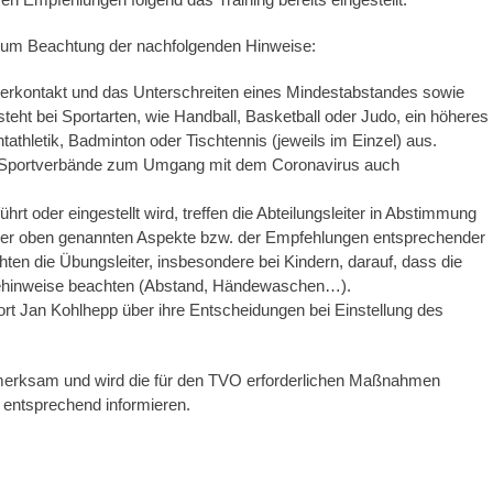
 um Beachtung der nachfolgenden Hinweise:
perkontakt und das Unterschreiten eines Mindestabstandes sowie
teht bei Sportarten, wie Handball, Basketball oder Judo, ein höheres
tathletik, Badminton oder Tischtennis (jeweils im Einzel) aus.
n Sportverbände zum Umgang mit dem Coronavirus auch
hrt oder eingestellt wird, treffen die Abteilungsleiter in Abstimmung
g der oben genannten Aspekte bzw. der Empfehlungen entsprechender
ten die Übungsleiter, insbesondere bei Kindern, darauf, dass die
ehinweise beachten (Abstand, Händewaschen…).
port Jan Kohlhepp über ihre Entscheidungen bei Einstellung des
merksam und wird die für den TVO erforderlichen Maßnahmen
r entsprechend informieren.