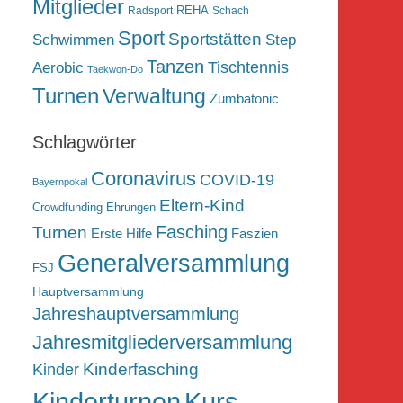
Mitglieder
REHA
Radsport
Schach
Sport
Sportstätten
Schwimmen
Step
Tanzen
Tischtennis
Aerobic
Taekwon-Do
Turnen
Verwaltung
Zumbatonic
Schlagwörter
Coronavirus
COVID-19
Bayernpokal
Eltern-Kind
Crowdfunding
Ehrungen
Fasching
Turnen
Erste Hilfe
Faszien
Generalversammlung
FSJ
Hauptversammlung
Jahreshauptversammlung
Jahresmitgliederversammlung
Kinderfasching
Kinder
Kurs
Kinderturnen