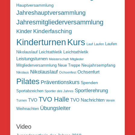
Hauptversammlung
Jahreshauptversammlung
Jahresmitgliederversammlung
Kinderfasching
Kinder
Kurs
Kinderturnen
Laufen
Lauf
Laufen
Leichtathletik
Nikolauslauf Leichtathletik
Leistungsturnen
Meisterschaft
Mitglieder
Neujahrsempfang
Mitgliederversammlung
Neue Treppe
Nikolauslauf
Ochsenfurt
Nikolaus
Ochsenfest
Pilates
Präventionskurs
Spenden
Sportlerehrung
Sportabzeichen
Sportler des Jahres
TVO Halle
TVO
TVO Nachrichten
Turnen
Verein
Übungsleiter
Weihnachten
Video