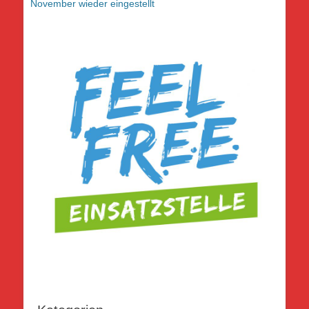
Beitrag:
Beitrag:
November wieder eingestellt