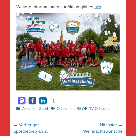
Weitere Informationen zur Aktion gibt es
hier
.
Kategorien
Schlagworte
Aktuelles
,
Sport
Ochsenfurt
,
REWE
,
TV Ochsenfurt
Beitragsnavigation
← Vorheriger
Nächster →
Vorheriger
Nächster
Sportbetrieb ab 2.
Weihnachtswünsche