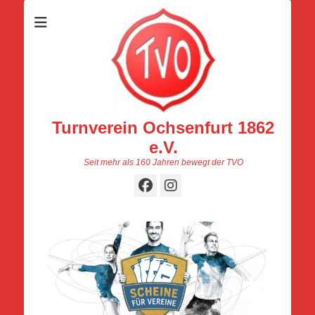
Turnverein Ochsenfurt 1862
e.V.
Seit mehr als 160 Jahren bewegt der TVO
Facebook
Instagram