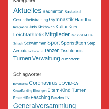
Kategorien
Aktuelles
Badminton
Basketball
Gymnastik
Handball
Gesundheitstraining
Kultur
Kurs
Judo
Kickboxen
Integration
Mitglieder
Leichtathletik
REHA
Radsport
Sport
Sportstätten
Schwimmen
Step
Schach
Tanzen
Tischtennis
Aerobic
Taekwon-Do
Turnen
Verwaltung
Zumbatonic
Schlagwörter
Coronavirus
COVID-19
Bayernpokal
Eltern-Kind Turnen
Crowdfunding
Ehrungen
Fasching
Erste Hilfe
Faszien
FSJ
Generalversammlung