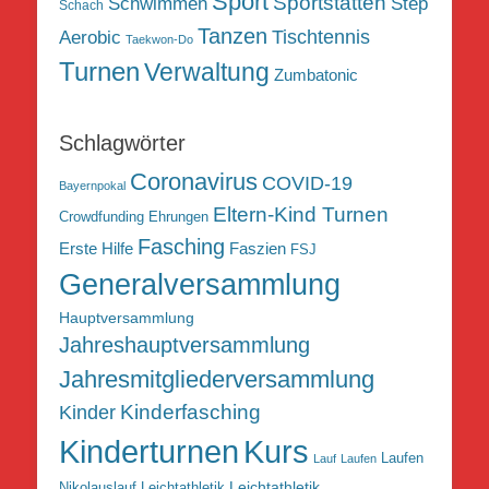
Sport
Sportstätten
Schwimmen
Step
Schach
Tanzen
Tischtennis
Aerobic
Taekwon-Do
Turnen
Verwaltung
Zumbatonic
Schlagwörter
Coronavirus
COVID-19
Bayernpokal
Eltern-Kind Turnen
Crowdfunding
Ehrungen
Fasching
Erste Hilfe
Faszien
FSJ
Generalversammlung
Hauptversammlung
Jahreshauptversammlung
Jahresmitgliederversammlung
Kinderfasching
Kinder
Kurs
Kinderturnen
Laufen
Lauf
Laufen
Leichtathletik
Nikolauslauf Leichtathletik