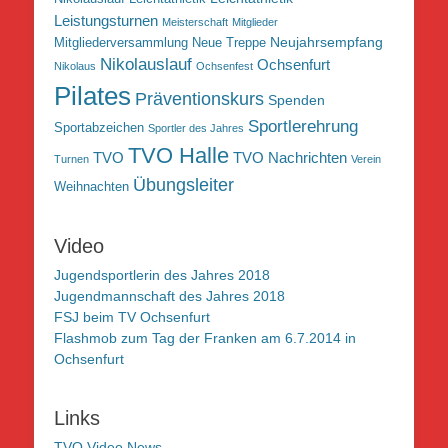
Leistungsturnen
Meisterschaft
Mitglieder
Neujahrsempfang
Mitgliederversammlung
Neue Treppe
Nikolauslauf
Ochsenfurt
Nikolaus
Ochsenfest
Pilates
Präventionskurs
Spenden
Sportlerehrung
Sportabzeichen
Sportler des Jahres
TVO Halle
TVO
TVO Nachrichten
Turnen
Verein
Übungsleiter
Weihnachten
Video
Jugendsportlerin des Jahres 2018
Jugendmannschaft des Jahres 2018
FSJ beim TV Ochsenfurt
Flashmob zum Tag der Franken am 6.7.2014 in
Ochsenfurt
Links
TVO Video News