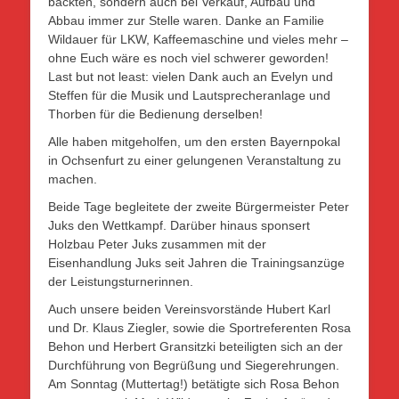
backten, sondern auch bei Verkauf, Aufbau und
Abbau immer zur Stelle waren. Danke an Familie
Wildauer für LKW, Kaffeemaschine und vieles mehr –
ohne Euch wäre es noch viel schwerer geworden!
Last but not least: vielen Dank auch an Evelyn und
Steffen für die Musik und Lautsprecheranlage und
Thorben für die Bedienung derselben!
Alle haben mitgeholfen, um den ersten Bayernpokal
in Ochsenfurt zu einer gelungenen Veranstaltung zu
machen.
Beide Tage begleitete der zweite Bürgermeister Peter
Juks den Wettkampf. Darüber hinaus sponsert
Holzbau Peter Juks zusammen mit der
Eisenhandlung Juks seit Jahren die Trainingsanzüge
der Leistungsturnerinnen.
Auch unsere beiden Vereinsvorstände Hubert Karl
und Dr. Klaus Ziegler, sowie die Sportreferenten Rosa
Behon und Herbert Gransitzki beteiligten sich an der
Durchführung von Begrüßung und Siegerehrungen.
Am Sonntag (Muttertag!) betätigte sich Rosa Behon