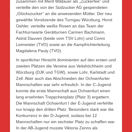
zusammen mit Merit Wildauer als „Zuckerfee“ und
verteilte den von der Südzucker AG gespendeten
„Glückszucker“ an die anwesenden Mütter. Der neu
gewählte Vorsitzende des Turngau Würzburg, Horst
Oehler, verteilte weiße Rosen an das Team der
Fachturnwarte Gerätturnen Carmen Bachmann,
Astrid Dauven (beide vom TSV Lohr) und Conni
Leimeister (TVO) sowie an die Kampfrichterleitung
Magdalena Pauly (TVO).
In sportlicher Hinsicht dominierten auf den ersten und
zweiten Plätzen die Vereine aus Veitshöchheim und
Würzburg (DJK und TGW), sowie Lohr, Karlstadt und
Zell. Aber auch das Abschneiden der Ochsenfurter
Mannschaften war sehr erfreulich. In der C-Jugend
konnte die erste Mannschaft aus Ochsenfurt einen
lang ersehnten Treppchenplatz (Platz 3) ergattern.
Die Mannschaft Ochsenfurt I der E-Jugend verfehlte
nur knapp den dritten Platz. Besonders stark war die
Konkurrenz in der D-Jugend, sodass bei 12
Mannschaften nur ein sechster Platz zu schaffen war.
In der AB-Jugend musste Viktoria Zenns als