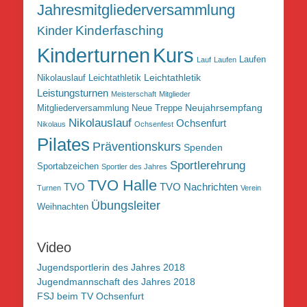
Jahresmitgliederversammlung
Kinderfasching
Kinder
Kurs
Kinderturnen
Laufen
Lauf
Laufen
Leichtathletik
Nikolauslauf Leichtathletik
Leistungsturnen
Meisterschaft
Mitglieder
Neujahrsempfang
Mitgliederversammlung
Neue Treppe
Nikolauslauf
Ochsenfurt
Nikolaus
Ochsenfest
Pilates
Präventionskurs
Spenden
Sportlerehrung
Sportabzeichen
Sportler des Jahres
TVO Halle
TVO
TVO Nachrichten
Turnen
Verein
Übungsleiter
Weihnachten
Video
Jugendsportlerin des Jahres 2018
Jugendmannschaft des Jahres 2018
FSJ beim TV Ochsenfurt