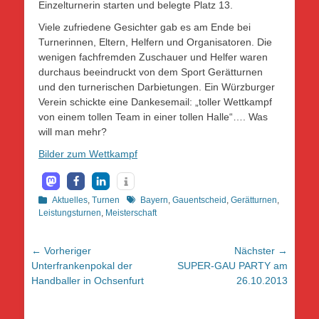
Einzelturnerin starten und belegte Platz 13.
Viele zufriedene Gesichter gab es am Ende bei
Turnerinnen, Eltern, Helfern und Organisatoren. Die
wenigen fachfremden Zuschauer und Helfer waren
durchaus beeindruckt von dem Sport Gerätturnen
und den turnerischen Darbietungen. Ein Würzburger
Verein schickte eine Dankesemail: „toller Wettkampf
von einem tollen Team in einer tollen Halle“…. Was
will man mehr?
Bilder zum Wettkampf
Kategorien
Schlagworte
Aktuelles
,
Turnen
Bayern
,
Gauentscheid
,
Gerätturnen
,
Leistungsturnen
,
Meisterschaft
Beitragsnavigation
← Vorheriger
Nächster →
Vorheriger
Nächster
Unterfrankenpokal der
SUPER-GAU PARTY am
Beitrag:
Beitrag:
Handballer in Ochsenfurt
26.10.2013