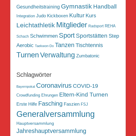
Gymnastik
Handball
Gesundheitstraining
Kultur
Kurs
Judo
Kickboxen
Integration
Mitglieder
Leichtathletik
REHA
Radsport
Sport
Sportstätten
Schwimmen
Step
Schach
Tanzen
Tischtennis
Aerobic
Taekwon-Do
Turnen
Verwaltung
Zumbatonic
Schlagwörter
Coronavirus
COVID-19
Bayernpokal
Eltern-Kind Turnen
Crowdfunding
Ehrungen
Fasching
Erste Hilfe
Faszien
FSJ
Generalversammlung
Hauptversammlung
Jahreshauptversammlung