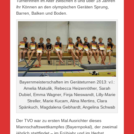
Turnerinnen im Alter zwischen 8 und über 18 Jahren
ihr Können an den olympischen Geräten Sprung,
Barren, Balken und Boden.
Bayernmeisterschaften im Geräteturnen 2013: v.l.:
Amelia Makulik, Rebecca Heizenröther, Sarah
Dubiel, Emma Wagner, Finja Nieswandt, Lilly-Marie
Streller, Marie Kucam, Alina Mertins, Clara
Spänkuch, Magdalena Gebhardt, Angelina Schwab
Der TVO war zu ersten Mal Ausrichter dieses
Mannschaftswettkampfes (Bayernpokal), der zweimal
jährlich stattfindet – im Frühjahr und im Herbst.