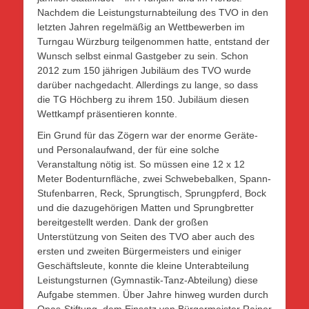
Nachdem die Leistungsturnabteilung des TVO in den
letzten Jahren regelmäßig an Wettbewerben im
Turngau Würzburg teilgenommen hatte, entstand der
Wunsch selbst einmal Gastgeber zu sein. Schon
2012 zum 150 jährigen Jubiläum des TVO wurde
darüber nachgedacht. Allerdings zu lange, so dass
die TG Höchberg zu ihrem 150. Jubiläum diesen
Wettkampf präsentieren konnte.
Ein Grund für das Zögern war der enorme Geräte-
und Personalaufwand, der für eine solche
Veranstaltung nötig ist. So müssen eine 12 x 12
Meter Bodenturnfläche, zwei Schwebebalken, Spann-
Stufenbarren, Reck, Sprungtisch, Sprungpferd, Bock
und die dazugehörigen Matten und Sprungbretter
bereitgestellt werden. Dank der großen
Unterstützung von Seiten des TVO aber auch des
ersten und zweiten Bürgermeisters und einiger
Geschäftsleute, konnte die kleine Unterabteilung
Leistungsturnen (Gymnastik-Tanz-Abteilung) diese
Aufgabe stemmen. Über Jahre hinweg wurden durch
Opas-Stiftung, dem Einsatz von Bürgermeister Rainer