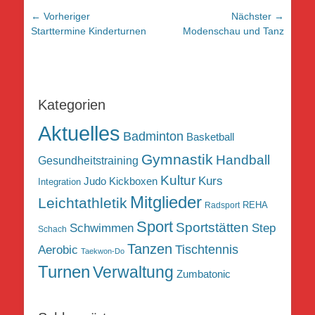
Beitragsnavigation
← Vorheriger
Nächster →
Vorheriger
Nächster
Starttermine Kinderturnen
Modenschau und Tanz
Beitrag:
Beitrag:
Kategorien
Aktuelles
Badminton
Basketball
Gymnastik
Handball
Gesundheitstraining
Kultur
Kurs
Judo
Kickboxen
Integration
Mitglieder
Leichtathletik
REHA
Radsport
Sport
Sportstätten
Schwimmen
Step
Schach
Tanzen
Tischtennis
Aerobic
Taekwon-Do
Turnen
Verwaltung
Zumbatonic