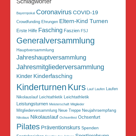
Schlagwörter
Coronavirus
COVID-19
Bayernpokal
Eltern-Kind Turnen
Crowdfunding
Ehrungen
Fasching
Erste Hilfe
Faszien
FSJ
Generalversammlung
Hauptversammlung
Jahreshauptversammlung
Jahresmitgliederversammlung
Kinderfasching
Kinder
Kurs
Kinderturnen
Laufen
Lauf
Laufen
Leichtathletik
Nikolauslauf Leichtathletik
Leistungsturnen
Meisterschaft
Mitglieder
Neujahrsempfang
Mitgliederversammlung
Neue Treppe
Nikolauslauf
Ochsenfurt
Nikolaus
Ochsenfest
Pilates
Präventionskurs
Spenden
Sportlerehrung