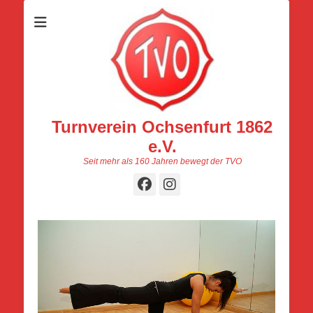
Turnverein Ochsenfurt 1862
e.V.
Seit mehr als 160 Jahren bewegt der TVO
Facebook
Instagram