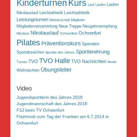
Kurs
Kinderturnen
Laufen
Lauf
Laufen
Leichtathletik
Nikolauslauf Leichtathletik
Leistungsturnen
Meisterschaft
Mitglieder
Neujahrsempfang
Mitgliederversammlung
Neue Treppe
Nikolauslauf
Ochsenfurt
Nikolaus
Ochsenfest
Pilates
Präventionskurs
Spenden
Sportlerehrung
Sportabzeichen
Sportler des Jahres
TVO Halle
TVO
TVO Nachrichten
Turnen
Verein
Übungsleiter
Weihnachten
Video
Jugendsportlerin des Jahres 2018
Jugendmannschaft des Jahres 2018
FSJ beim TV Ochsenfurt
Flashmob zum Tag der Franken am 6.7.2014 in
Ochsenfurt