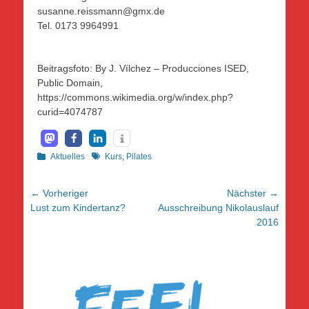
susanne.reissmann@gmx.de
Tel. 0173 9964991
Beitragsfoto: By J. Vílchez – Producciones ISED,
Public Domain,
https://commons.wikimedia.org/w/index.php?
curid=4074787
Kategorien
Schlagworte
Aktuelles
Kurs
,
Pilates
Beitragsnavigation
← Vorheriger
Nächster →
Vorheriger
Nächster
Lust zum Kindertanz?
Ausschreibung Nikolauslauf
Beitrag:
Beitrag:
2016