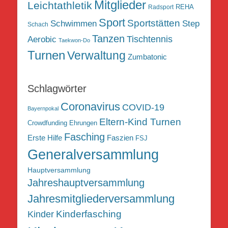
Mitglieder
Leichtathletik
REHA
Radsport
Sport
Sportstätten
Schwimmen
Step
Schach
Tanzen
Tischtennis
Aerobic
Taekwon-Do
Turnen
Verwaltung
Zumbatonic
Schlagwörter
Coronavirus
COVID-19
Bayernpokal
Eltern-Kind Turnen
Crowdfunding
Ehrungen
Fasching
Erste Hilfe
Faszien
FSJ
Generalversammlung
Hauptversammlung
Jahreshauptversammlung
Jahresmitgliederversammlung
Kinderfasching
Kinder