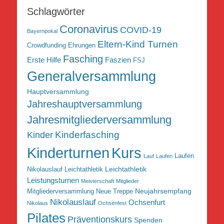
Schlagwörter
Coronavirus
COVID-19
Bayernpokal
Eltern-Kind Turnen
Crowdfunding
Ehrungen
Fasching
Erste Hilfe
Faszien
FSJ
Generalversammlung
Hauptversammlung
Jahreshauptversammlung
Jahresmitgliederversammlung
Kinderfasching
Kinder
Kurs
Kinderturnen
Laufen
Lauf
Laufen
Leichtathletik
Nikolauslauf Leichtathletik
Leistungsturnen
Meisterschaft
Mitglieder
Neujahrsempfang
Mitgliederversammlung
Neue Treppe
Nikolauslauf
Ochsenfurt
Nikolaus
Ochsenfest
Pilates
Präventionskurs
Spenden