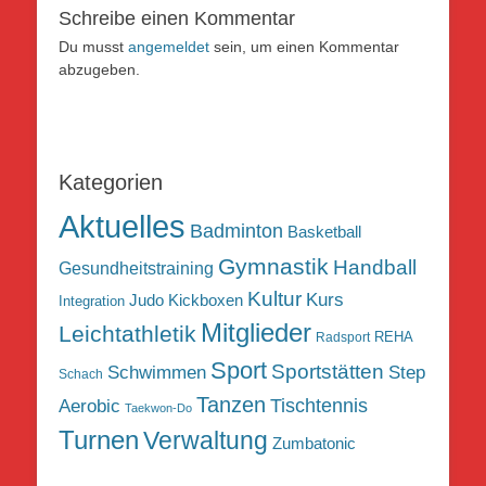
Schreibe einen Kommentar
Du musst
angemeldet
sein, um einen Kommentar
abzugeben.
Kategorien
Aktuelles
Badminton
Basketball
Gymnastik
Handball
Gesundheitstraining
Kultur
Kurs
Judo
Kickboxen
Integration
Mitglieder
Leichtathletik
REHA
Radsport
Sport
Sportstätten
Schwimmen
Step
Schach
Tanzen
Tischtennis
Aerobic
Taekwon-Do
Turnen
Verwaltung
Zumbatonic