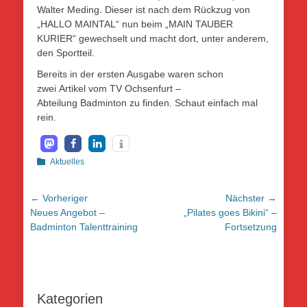
Walter Meding. Dieser ist nach dem Rückzug von
„HALLO MAINTAL“ nun beim „MAIN TAUBER
KURIER“ gewechselt und macht dort, unter anderem,
den Sportteil.
Bereits in der ersten Ausgabe waren schon
zwei Artikel vom TV Ochsenfurt –
Abteilung Badminton zu finden. Schaut einfach mal
rein.
Kategorien
Aktuelles
Beitragsnavigation
← Vorheriger
Nächster →
Vorheriger
Nächster
Neues Angebot –
„Pilates goes Bikini“ –
Beitrag:
Beitrag:
Badminton Talenttraining
Fortsetzung
Kategorien