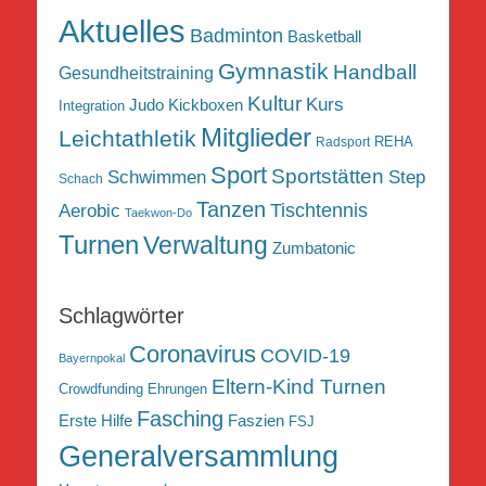
Aktuelles
Badminton
Basketball
Gymnastik
Handball
Gesundheitstraining
Kultur
Kurs
Judo
Kickboxen
Integration
Mitglieder
Leichtathletik
REHA
Radsport
Sport
Sportstätten
Schwimmen
Step
Schach
Tanzen
Tischtennis
Aerobic
Taekwon-Do
Turnen
Verwaltung
Zumbatonic
Schlagwörter
Coronavirus
COVID-19
Bayernpokal
Eltern-Kind Turnen
Crowdfunding
Ehrungen
Fasching
Erste Hilfe
Faszien
FSJ
Generalversammlung