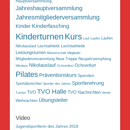
Hauptversammlung
Jahreshauptversammlung
Jahresmitgliederversammlung
Kinderfasching
Kinder
Kurs
Kinderturnen
Laufen
Lauf
Laufen
Leichtathletik
Nikolauslauf Leichtathletik
Leistungsturnen
Meisterschaft
Mitglieder
Neujahrsempfang
Mitgliederversammlung
Neue Treppe
Nikolauslauf
Ochsenfurt
Nikolaus
Ochsenfest
Pilates
Präventionskurs
Spenden
Sportlerehrung
Sportabzeichen
Sportler des Jahres
TVO Halle
TVO
TVO Nachrichten
Turnen
Verein
Übungsleiter
Weihnachten
Video
Jugendsportlerin des Jahres 2018