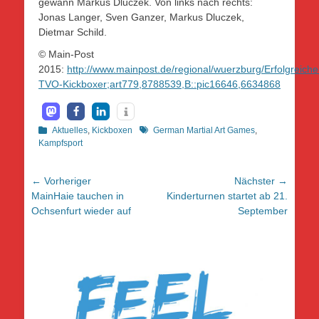
gewann Markus Dluczek. Von links nach rechts:
Jonas Langer, Sven Ganzer, Markus Dluczek,
Dietmar Schild.
© Main-Post
2015:
http://www.mainpost.de/regional/wuerzburg/Erfolgreiche
TVO-Kickboxer;art779,8788539,B::pic16646,6634868
Kategorien
Schlagworte
Aktuelles
,
Kickboxen
German Martial Art Games
,
Kampfsport
Beitragsnavigation
← Vorheriger
Nächster →
Vorheriger
Nächster
MainHaie tauchen in
Kinderturnen startet ab 21.
Beitrag:
Beitrag:
Ochsenfurt wieder auf
September