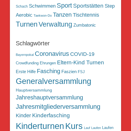
Sport
Sportstätten
Schwimmen
Step
Schach
Tanzen
Tischtennis
Aerobic
Taekwon-Do
Turnen
Verwaltung
Zumbatonic
Schlagwörter
Coronavirus
COVID-19
Bayernpokal
Eltern-Kind Turnen
Crowdfunding
Ehrungen
Fasching
Erste Hilfe
Faszien
FSJ
Generalversammlung
Hauptversammlung
Jahreshauptversammlung
Jahresmitgliederversammlung
Kinderfasching
Kinder
Kurs
Kinderturnen
Laufen
Lauf
Laufen