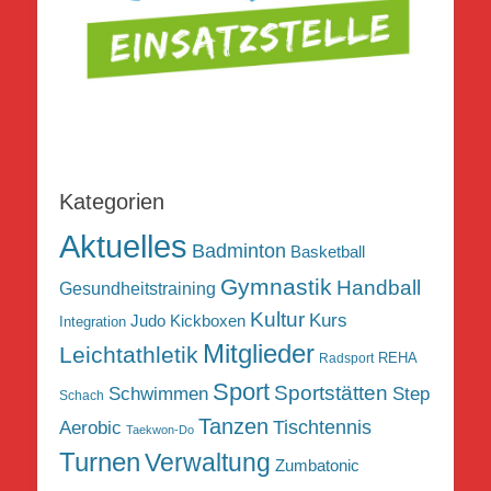
Kategorien
Aktuelles
Badminton
Basketball
Gymnastik
Handball
Gesundheitstraining
Kultur
Kurs
Judo
Kickboxen
Integration
Mitglieder
Leichtathletik
REHA
Radsport
Sport
Sportstätten
Schwimmen
Step
Schach
Tanzen
Tischtennis
Aerobic
Taekwon-Do
Turnen
Verwaltung
Zumbatonic