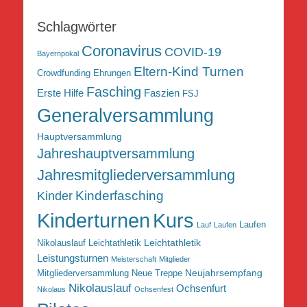
Schlagwörter
Coronavirus
COVID-19
Bayernpokal
Eltern-Kind Turnen
Crowdfunding
Ehrungen
Fasching
Erste Hilfe
Faszien
FSJ
Generalversammlung
Hauptversammlung
Jahreshauptversammlung
Jahresmitgliederversammlung
Kinderfasching
Kinder
Kurs
Kinderturnen
Laufen
Lauf
Laufen
Leichtathletik
Nikolauslauf Leichtathletik
Leistungsturnen
Meisterschaft
Mitglieder
Neujahrsempfang
Mitgliederversammlung
Neue Treppe
Nikolauslauf
Ochsenfurt
Nikolaus
Ochsenfest