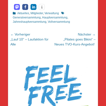
Kategorien
Schlagworte
Aktuelles
,
Mitglieder
,
Verwaltung
Generalversammlung
,
Hauptversammlung
,
Jahreshauptversammlung
,
Vollversammlung
Beitragsnavigation
← Vorheriger
Nächster →
Vorheriger
Nächster
„Lauf 10“ – Laufaktion für
„Pilates goes Bikini“ –
Beitrag:
Beitrag:
Alle
Neues TVO-Kurs-Angebot!