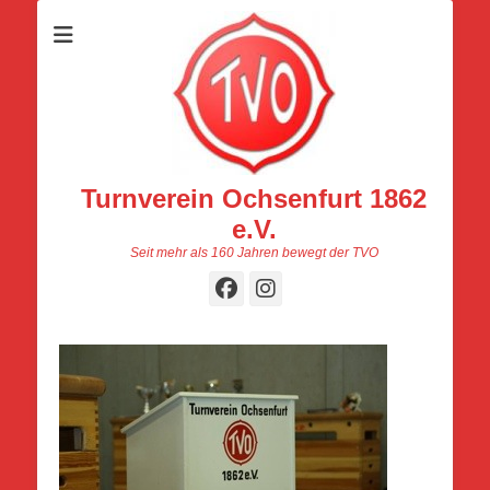
Turnverein Ochsenfurt 1862
e.V.
Seit mehr als 160 Jahren bewegt der TVO
Facebook
Instagram