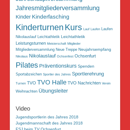
Jahresmitgliederversammlung
Kinderfasching
Kinder
Kurs
Kinderturnen
Laufen
Lauf
Laufen
Leichtathletik
Nikolauslauf Leichtathletik
Leistungsturnen
Meisterschaft
Mitglieder
Neujahrsempfang
Mitgliederversammlung
Neue Treppe
Nikolauslauf
Ochsenfurt
Nikolaus
Ochsenfest
Pilates
Präventionskurs
Spenden
Sportlerehrung
Sportabzeichen
Sportler des Jahres
TVO Halle
TVO
TVO Nachrichten
Turnen
Verein
Übungsleiter
Weihnachten
Video
Jugendsportlerin des Jahres 2018
Jugendmannschaft des Jahres 2018
FSJ beim TV Ochsenfurt