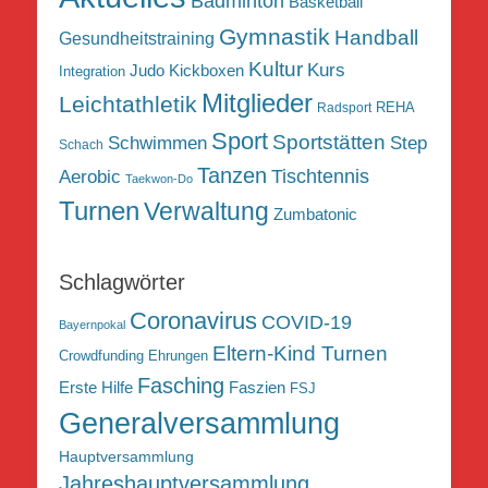
Badminton
Basketball
Gymnastik
Handball
Gesundheitstraining
Kultur
Kurs
Judo
Kickboxen
Integration
Mitglieder
Leichtathletik
REHA
Radsport
Sport
Sportstätten
Schwimmen
Step
Schach
Tanzen
Tischtennis
Aerobic
Taekwon-Do
Turnen
Verwaltung
Zumbatonic
Schlagwörter
Coronavirus
COVID-19
Bayernpokal
Eltern-Kind Turnen
Crowdfunding
Ehrungen
Fasching
Erste Hilfe
Faszien
FSJ
Generalversammlung
Hauptversammlung
Jahreshauptversammlung