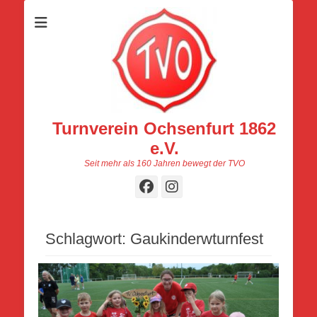
Turnverein Ochsenfurt 1862
e.V.
Seit mehr als 160 Jahren bewegt der TVO
Facebook
Instagram
Schlagwort:
Gaukinderwturnfest